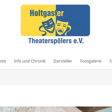
eite
Info und Chronik
Darsteller
Fotogalerie
S