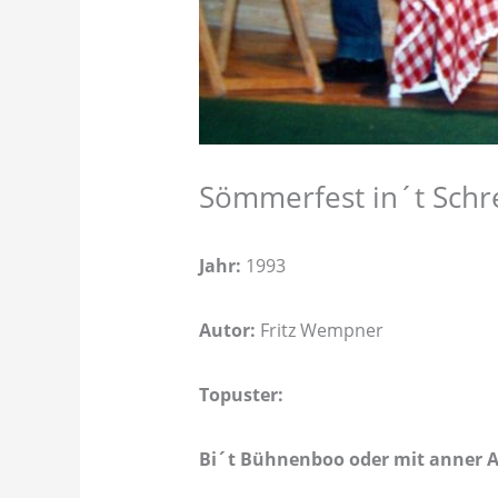
Sömmerfest in´t Sch
Jahr:
1993
Autor:
Fritz Wempner
Topuster:
Bi´t Bühnenboo oder mit anner A