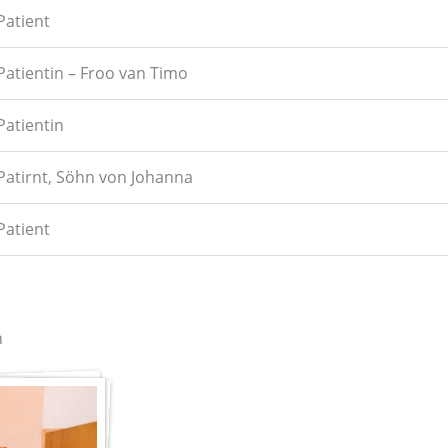
Patient
Patientin – Froo van Timo
Patientin
Patirnt, Söhn von Johanna
Patient
n