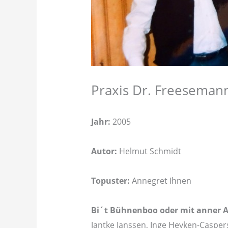
Praxis Dr. Freeseman
Jahr:
2005
Autor:
Helmut Schmidt
Topuster:
Annegret Ihnen
Bi´t Bühnenboo oder mit anner A
Jantke Janssen, Inge Heyken-Caspers