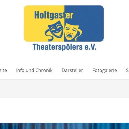
eite
Info und Chronik
Darsteller
Fotogalerie
S