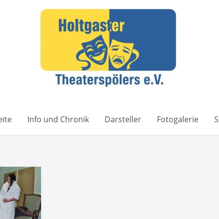
eite
Info und Chronik
Darsteller
Fotogalerie
S